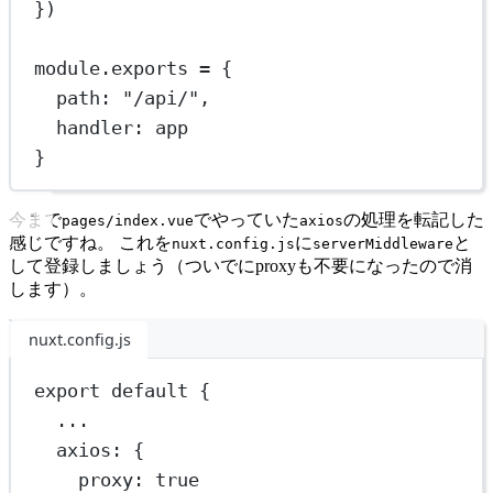
})
module
.
exports
=
 {
path: 
"/api/"
,
handler: app
}
今まで
でやっていた
の処理を転記した
pages/index.vue
axios
感じですね。 これを
に
と
nuxt.config.js
serverMiddleware
して登録しましょう（ついでにproxyも不要になったので消
します）。
nuxt.config.js
export
default
 {
...
axios: {
proxy: 
true