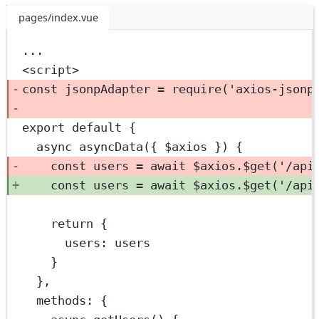
pages/index.vue
...
<
script
>
const
jsonpAdapter
=
require
(
'axios-jsonp
export
default
 {
async
asyncData
({ 
$axios
 }) {
const
users
=
await
 $axios.
$get
(
'/api
const
users
=
await
 $axios.
$get
(
'/api
return
 {
users: users
}
},
methods: {