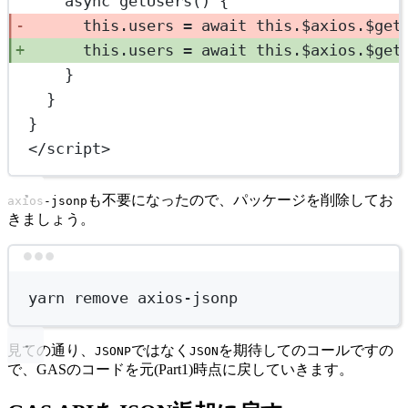
async
getUsers
() {
this
.users 
=
await
this
.$axios.
$get
this
.users 
=
await
this
.$axios.
$get
}
}
}
</
script
>
も不要になったので、パッケージを削除してお
axios-jsonp
きましょう。
Terminal window
yarn
remove
axios-jsonp
見ての通り、
ではなく
を期待してのコールですの
JSONP
JSON
で、GASのコードを元(Part1)時点に戻していきます。