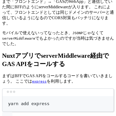
まで「フロントエンド」→「GASのWebApp」と通信してい
た間にBFFのようにserverMiddlewareが入ります。 これによ
って、フロントエンドとしては同じドメインのサーバーと通
信しているようになるのでCORS対策もバッチリになりま
す。
モバイルで使えないってなったとき、
じゃなくて
JSONP
でもよかったのですが当時は気づきません
serverMiddleware
でした。
NuxtアプリでserverMiddleware経由で
GAS APIをコールする
まずはBFFでGAS APIをコールするコードを書いていきまし
ょう。 ここでは
を利用します。
express
Terminal window
yarn
add
express