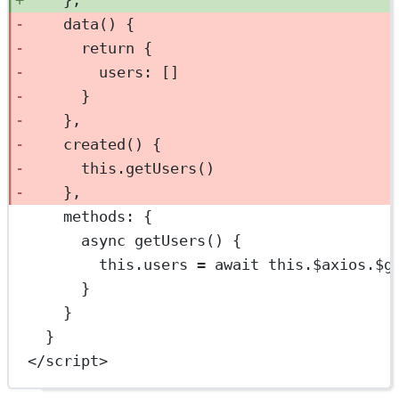
},
data
() {
return
 {
users: []
}
},
created
() {
this
.
getUsers
()
},
methods: {
async
getUsers
() {
this
.users 
=
await
this
.$axios.
$g
}
}
}
</
script
>