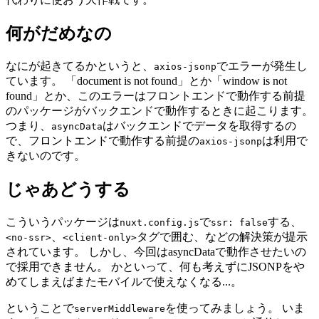
何がだめなの
なにが起きてるかというと、
でエラーが発生し
axios-jsonp
ています。 「document is not found」とか「window is not
found」とか、このエラーはフロントエンドで動作する前提
のパッケージがバックエンドで動作するときに起こります。
つまり、
はバックエンドでデータを取得するの
asyncData
で、フロントエンドで動作する前提の
は利用で
axios-jsonp
きないのです。
じゃあどうする
こういうパッケージは
で
する、
nuxt.config.js
ssr: false
、
タグで囲む、などの解決策が提示
<no-ssr>
<client-only>
されています。 しかし、今回はasyncDataで動作させたいの
で採用できません。 かといって、何も考えずにJSONPをや
めてしまえばまたモバイルで使えなくなる...。
ということで
を使ってみましょう。 いま
serverMiddleware