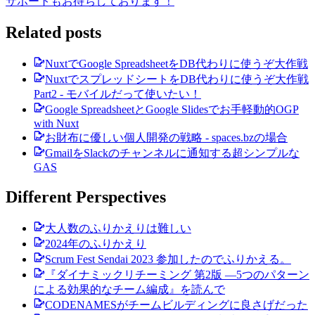
サポートもお待ちしております！
Related posts
NuxtでGoogle SpreadsheetをDB代わりに使うぞ大作戦
NuxtでスプレッドシートをDB代わりに使うぞ大作戦
Part2 - モバイルだって使いたい！
Google SpreadsheetとGoogle Slidesでお手軽動的OGP
with Nuxt
お財布に優しい個人開発の戦略 - spaces.bzの場合
GmailをSlackのチャンネルに通知する超シンプルな
GAS
Different Perspectives
大人数のふりかえりは難しい
2024年のふりかえり
Scrum Fest Sendai 2023 参加したのでふりかえる。
『ダイナミックリチーミング 第2版 ―5つのパターン
による効果的なチーム編成』を読んで
CODENAMESがチームビルディングに良さげだった