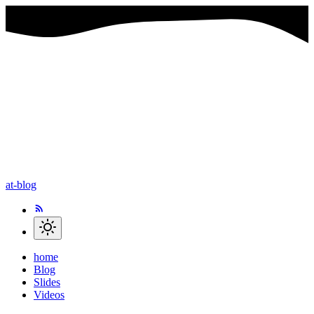
at-blog
home
Blog
Slides
Videos