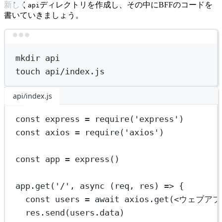
新しく
ディレクトリを作成し、その中にBFFのコードを
api
書いていきましょう。
Terminal window
mkdir
api
touch
api/index.js
api/index.js
const
express
=
require
(
'express'
)
const
axios
=
require
(
'axios'
)
const
app
=
express
()
app.
get
(
'/'
, 
async
 (
req
, 
res
) 
=>
 {
const
users
=
await
 axios.
get
(
<
ウェブアプ
res.
send
(users.data)