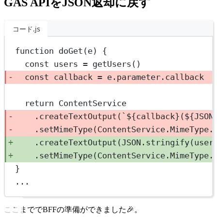
GAS APIをJSON返却に戻す
コード.js
function
doGet
(
e
) {
const
users
=
getUsers
()
const
callback
=
 e.parameter.callback
return
 ContentService
.
createTextOutput
(
`${
callback
}(${
JSON
.
setMimeType
(ContentService.MimeType.
.
createTextOutput
(
JSON
.
stringify
(user
.
setMimeType
(ContentService.MimeType.
}
...
ここまででBFFの準備ができました🎉。