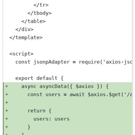
</
tr
>
</
tbody
>
</
table
>
</
div
>
</
template
>
<
script
>
const
jsonpAdapter
=
require
(
'axios-jso
export
default
 {
async
asyncData
({ 
$axios
 }) {
const
users
=
await
 $axios.
$get
(
'/a
return
 {
users: users
}