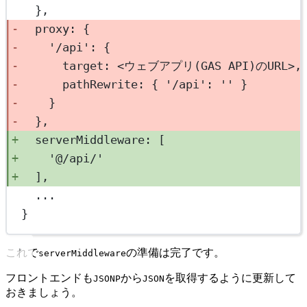
},
proxy: {
'/api'
: {
target: 
<
ウェブアプリ
(
GAS
API
)のURL
>
,
pathRewrite: { 
'/api'
: 
''
 }
}
},
serverMiddleware: [
'@/api/'
],
...
}
これで
の準備は完了です。
serverMiddleware
フロントエンドも
から
を取得するように更新して
JSONP
JSON
おきましょう。