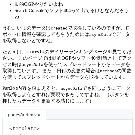
動的OGPやりたいよね
Search Consoleでソフト404って出てるけどなんだろう
ね
うむ。いまのデータは
で取得しているのですが、ロ
created
ボットに情報を確認してもらうためには
でデータ
asyncData
を取得しないとですね。
たとえば、spaces.bzのデイリーランキングページを見てくだ
さい。 このページでは動的OGPやソフト404対策としてアク
セス時は
を使ってスプレッドシートからデータを
asyncData
取得しています。 また、日付の変更の場合は
の関数
methods
を使ってスプレッドシートからデータを取得しています。
Part2の内容を踏まえると、
でも同じようにデータ
asyncData
を取得しようとすれば実現できそうですよね。 （ボタンを
押したらデータを更新する感じにします）
pages/index.vue
<
template
>