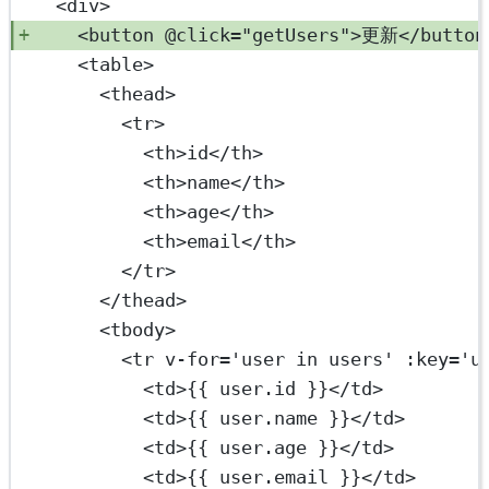
<
div
>
<
button
@click
=
"getUsers"
>更新</
button
<
table
>
<
thead
>
<
tr
>
<
th
>id</
th
>
<
th
>name</
th
>
<
th
>age</
th
>
<
th
>email</
th
>
</
tr
>
</
thead
>
<
tbody
>
<
tr
v-for
=
'user in users'
:key
=
'u
<
td
>{{ user.id }}</
td
>
<
td
>{{ user.name }}</
td
>
<
td
>{{ user.age }}</
td
>
<
td
>{{ user.email }}</
td
>