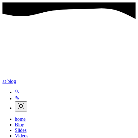
at-blog
home
Blog
Slides
Videos