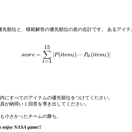
優先順位と、模範解答の優先順位の差の合計です。 あるアイ
15
score = \sum_{i=1}^{15}|P
∑
=
∣
(
)
−
(
)
∣
scor
e
P
i
t
e
m
P
i
t
e
m
i
a
i
=
1
i
内にすべてのアイテムの優先順位をつけてください。
員が納得いく回答を導き出してください。
も小さかったチームの勝ち。
's enjoy NASA game!!