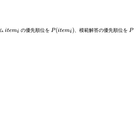
item_i
P(item_i)
(
)
P_
テム
i
t
e
m
の優先順位を
P
i
t
e
m
、模範解答の優先順位を
P
i
i
(item_i) - P_a(item_i)|