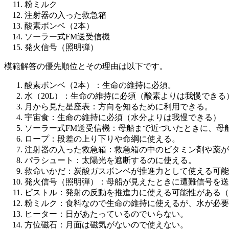
粉ミルク
注射器の入った救急箱
酸素ボンベ（2本）
ソーラー式FM送受信機
発火信号（照明弾）
模範解答の優先順位とその理由は以下です。
酸素ボンベ（2本）：生命の維持に必須。
水（20L）：生命の維持に必須（酸素よりは我慢できる
月から見た星座表：方向を知るために利用できる。
宇宙食：生命の維持に必須（水分よりは我慢できる）
ソーラー式FM送受信機：母船まで近づいたときに、母
ロープ：段差の上り下りや命綱に使える。
注射器の入った救急箱：救急箱の中のビタミン剤や薬が
パラシュート：太陽光を遮断するのに使える。
救命いかだ：炭酸ガスボンベが推進力として使える可能
発火信号（照明弾）：母船が見えたときに遭難信号を送
ピストル：発射の反動を推進力に使える可能性がある（
粉ミルク：食料なので生命の維持に使えるが、水が必要
ヒーター：日があたっているのでいらない。
方位磁石：月面は磁気がないので使えない。