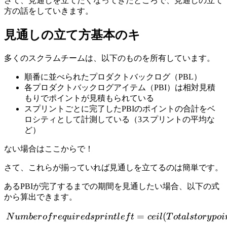
さて、見通しを立てたくなってきたところで、見通しの立て
方の話をしていきます。
見通しの立て方基本のキ
多くのスクラムチームは、以下のものを所有しています。
順番に並べられたプロダクトバックログ（PBL）
各プロダクトバックログアイテム（PBI）は相対見積
もりでポイントが見積もられている
スプリントごとに完了したPBIのポイントの合計をベ
ロシティとして計測している（3スプリントの平均な
ど）
ない場合はここからで！
さて、これらが揃っていれば見通しを立てるのは簡単です。
あるPBIが完了するまでの期間を見通したい場合、以下の式
から算出できます。
Number of required sprint le
=
(
N
u
mb
er
o
f
r
e
q
u
i
r
e
d
s
p
r
in
tl
e
f
t
ce
i
l
T
o
t
a
l
s
t
or
y
p
o
i