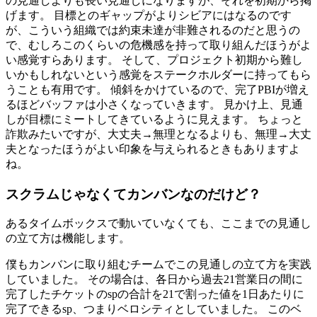
の見通しよりも長い見通しになりますが、それを初期から掲
げます。 目標とのギャップがよりシビアにはなるのです
が、こういう組織では約束未達が非難されるのだと思うの
で、むしろこのくらいの危機感を持って取り組んだほうがよ
い感覚すらあります。 そして、プロジェクト初期から難し
いかもしれないという感覚をステークホルダーに持ってもら
うことも有用です。 傾斜をかけているので、完了PBIが増え
るほどバッファは小さくなっていきます。 見かけ上、見通
しが目標にミートしてきているように見えます。 ちょっと
詐欺みたいですが、大丈夫→無理となるよりも、無理→大丈
夫となったほうがよい印象を与えられるときもありますよ
ね。
スクラムじゃなくてカンバンなのだけど？
あるタイムボックスで動いていなくても、ここまでの見通し
の立て方は機能します。
僕もカンバンに取り組むチームでこの見通しの立て方を実践
していました。 その場合は、各日から過去21営業日の間に
完了したチケットのspの合計を21で割った値を1日あたりに
完了できるsp、つまりベロシティとしていました。 このベ