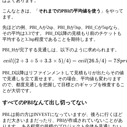
はよくあります。
こんなときは、「
それまでのPBIの平均値を使う
」をやって
ます。
先ほどの例、PBI_Aが2sp、PBI_Bが3sp、PBI_Cが5spなら、
その平均は3.3です。 PBI_D以降の見積もり前のチケットも
平均すると3.3sp程度であることを期待します。
PBI_Hが完了する見通しは、以下のように求められます。
((
2
+
3
+
5
+
3.3
×
5
)
/4
ceil((2 + 3 + 5 + 3.3 × 5) /
)
=
(
26.5/4
)
=
7
ce
i
l
ce
i
l
S
p
r
PBI_D以降はリファインメントして見積もりが出たらその値
で見通しを立て直せます。 その場合、平均値も変わります
ので、都度見通しを把握して目標とのギャップを検査するこ
とが大切です。
すべてのPBIなんて出し切ってない
PBLは前の方はINVESTになっていますが、後ろに行くほど
まだ大きいままだったり、PBIが作成されていないことがあ
ります。 ある程度の規模のプロジェクト全体を見通したい