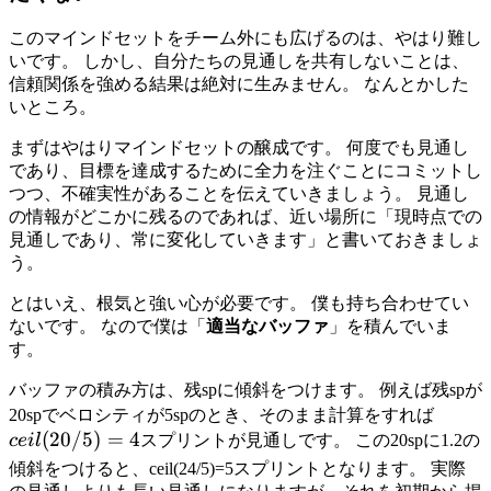
このマインドセットをチーム外にも広げるのは、やはり難し
いです。 しかし、自分たちの見通しを共有しないことは、
信頼関係を強める結果は絶対に生みません。 なんとかした
いところ。
まずはやはりマインドセットの醸成です。 何度でも見通し
であり、目標を達成するために全力を注ぐことにコミットし
つつ、不確実性があることを伝えていきましょう。 見通し
の情報がどこかに残るのであれば、近い場所に「現時点での
見通しであり、常に変化していきます」と書いておきましょ
う。
とはいえ、根気と強い心が必要です。 僕も持ち合わせてい
ないです。 なので僕は「
適当なバッファ
」を積んでいま
す。
バッファの積み方は、残spに傾斜をつけます。 例えば残spが
ceil(
20spでベロシティが5spのとき、そのまま計算をすれば
(
20/5
)
=
4
ce
i
l
スプリントが見通しです。 この20spに1.2の
傾斜をつけると、ceil(24/5)=5スプリントとなります。 実際