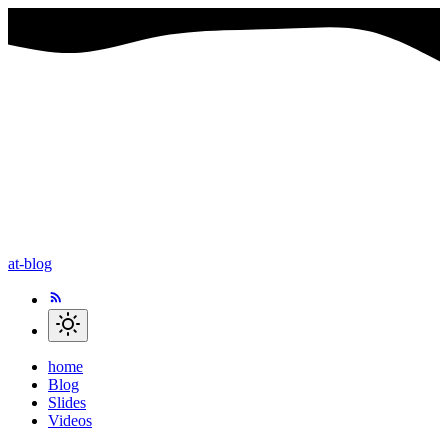
at-blog
home
Blog
Slides
Videos