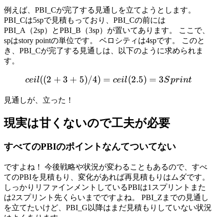
例えば、PBI_Cが完了する見通しを立てようとします。
PBI_Cは5spで見積もっており、PBI_Cの前には
PBI_A（2sp）とPBI_B（3sp）が置いてあります。 ここで、
spはstory pointの単位です。 ベロシティは4spです。 このと
き、PBI_Cが完了する見通しは、以下のように求められま
す。
((
2
+
3
+
5
)
/4
)
=
ceil((2+3+5)/4) = ceil(2.5
(
2.5
)
=
3
ce
i
l
ce
i
l
S
p
r
in
t
見通しが、立った！
現実は甘くないので工夫が必要
すべてのPBIのポイントなんてついてない
ですよね！ 今後戦略や状況が変わることもあるので、すべ
てのPBIを見積もり、変化があれば再見積もりはムダです。
しっかりリファインメントしているPBIは1スプリントまた
は2スプリント先くらいまでですよね。 PBI_Zまでの見通し
を立てたいけど、PBI_G以降はまだ見積もりしていない状況