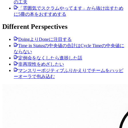
の工夫
「雰囲気でスクラムやってます」から抜け出すため
に5冊の本をおすすめする
Different Perspectives
DoingよりDoneに注目する
Time in Statusの中央値の合計はCycle Timeの中央値に
ならない
定例会をなくしたら進捗した話
非再現性をめざしたい
マンスリーポジティブふりかえりでチームをハッピ
ーオーラで包み込む