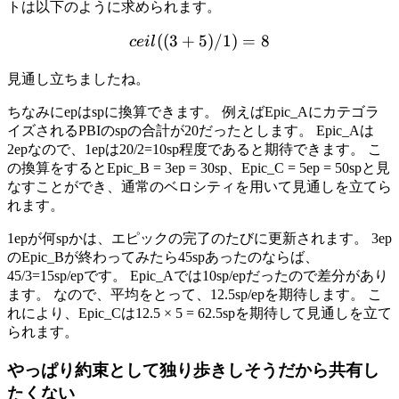
トは以下のように求められます。
((
3
+
5
ceil((3+5)/1)=8
)
/1
)
=
8
ce
i
l
見通し立ちましたね。
ちなみにepはspに換算できます。 例えばEpic_Aにカテゴラ
イズされるPBIのspの合計が20だったとします。 Epic_Aは
2epなので、1epは20/2=10sp程度であると期待できます。 こ
の換算をするとEpic_B = 3ep = 30sp、Epic_C = 5ep = 50spと見
なすことができ、通常のベロシティを用いて見通しを立てら
れます。
1epが何spかは、エピックの完了のたびに更新されます。 3ep
のEpic_Bが終わってみたら45spあったのならば、
45/3=15sp/epです。 Epic_Aでは10sp/epだったので差分があり
ます。 なので、平均をとって、12.5sp/epを期待します。 こ
れにより、Epic_Cは12.5 × 5 = 62.5spを期待して見通しを立て
られます。
やっぱり約束として独り歩きしそうだから共有し
たくない