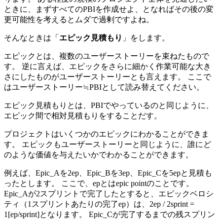
ときに、まずすべてのPBIを作成せよ、となればその後の変
更可能性を考えるとムダで過剰ですよね。
そんなときは「
エピック見積もり
」をします。
エピックとは、複数のユーザーストーリーを束ねたもので
す。 逆に言えば、エピックをさらに細かく作業可能な大き
さにしたものがユーザーストーリーとも言えます。 ここで
はユーザーストーリー≒PBIとして読み替えてください。
エピック見積もりとは、PBIでやっているのと同じように、
エピック間で相対見積もりをすることだす。
プロジェクトはいくつかのエピックにわかることができま
す。 エピックもユーザーストーリーと同じように、誰にど
のような価値を与えたいかでわかることができます。
例えば、Epic_Aを2ep、Epic_Bを3ep、Epic_Cを5epと見積も
ったとします。 ここで、epとはepic pointのことです。
Epic_Aが2スプリントで完了したとすると、エピックベロシ
ティ（1スプリントあたりの完了ep）は、2ep / 2sprint =
1[ep/sprint]となります。 Epic_Cが完了するまでの残スプリン