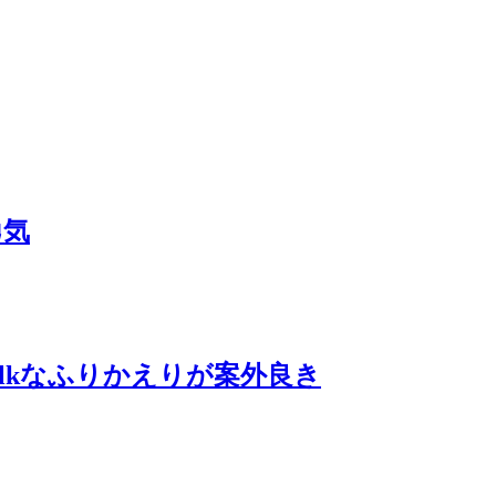
勇気
alkなふりかえりが案外良き