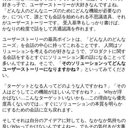
好きっ子で、ユーザーストーリーが大好きなんですよね。
「どんな人のどんなニーズのためにどんな機能が必要なの
か」について、誰とでも会話を始められる不思議道具、それ
がユーザーストーリーです。 受入基準もしっかり書けば、
かなりの粒度で話をして共通認識を作れます。
ユーザーストーリーの最高ポイントは、「どんな人のどんな
ニーズ」を会話の中心に持ってこれることです。 人間はソ
リューションを考えるのが好きなようで、プロダクトに関す
る会話をするとすぐにソリューション案の話になることって
多いんですよね。そこで、「
そのソリューションってどんな
ユーザーストーリーになりますかね？
」といってみてくださ
い。
「ターゲットとなる人ってどのような人ですかね？」「その
人はどうしてこの機能がほしいんですかね？」。 Whyが浮
かばない…こんなターゲットいないかも…この理由なら優先
度高くないのでは… すぐにソリューションの本質を明らか
にするための会話に立ち戻れます。
そしてそれは自分のアイデアに対しても。なかなか気持ちの
良いWhyってかけないんですよねー。でもその気付きが大事