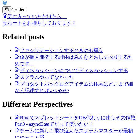
Copied
気に入っていただけたら、
サポートもお待ちしております！
Related posts
ファシリテーションするときの心構え
僕が個人開発する理由はみんなとおしゃべりするた
めです。
ディスカッションについてディスカッションする
スクラムやってなかった
プロダクトバックログアイテムのHowはどこまで細
かく記述すればいいのか
Different Perspectives
NuxtでスプレッドシートをDB代わりに使うぞ大作戦
Part3 - asyncDataでだって使いたい！
チームに新しく飛び込んだスクラムマスターが最初
にやること