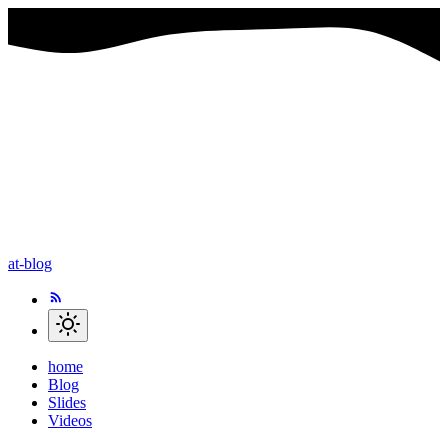
at-blog
home
Blog
Slides
Videos